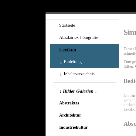
Startseite
Sin
Alasdairlex-Fotografie
Dieses 
Lexikon
schnell
Zum geg
Einleitung
füllen.
Inhaltsverzeichnis
Bedi
↓ Bilder Galerien ↓
Ich bin
geben u
Abstraktes
einfach
Lexikon
Architektur
Absc
Industriekultur