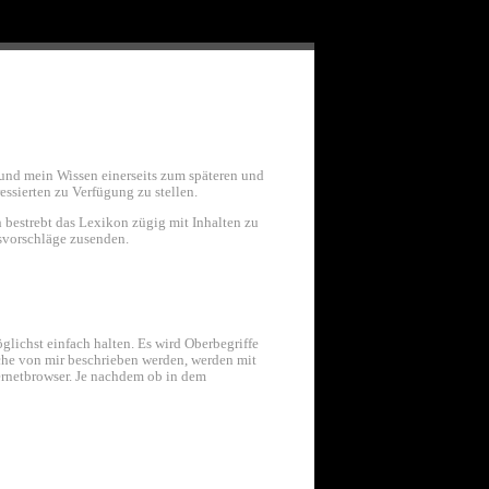
und mein Wissen einerseits zum späteren und
essierten zu Verfügung zu stellen.
h bestrebt das Lexikon zügig mit Inhalten zu
gsvorschläge zusenden.
lichst einfach halten. Es wird Oberbegriffe
lche von mir beschrieben werden, werden mit
ernetbrowser. Je nachdem ob in dem