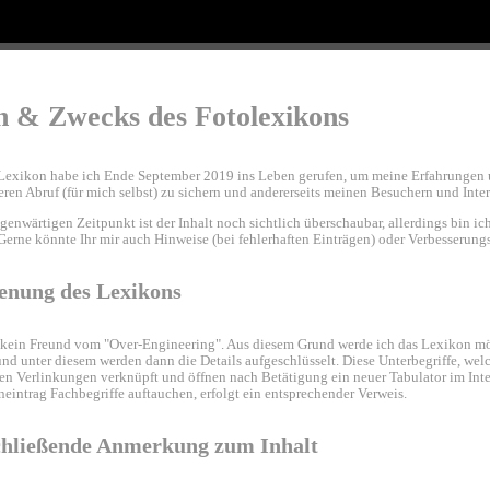
n & Zwecks des Fotolexikons
Lexikon habe ich Ende September 2019 ins Leben gerufen, um meine Erfahrungen 
eren Abruf (für mich selbst) zu sichern und andererseits meinen Besuchern und Inter
enwärtigen Zeitpunkt ist der Inhalt noch sichtlich überschaubar, allerdings bin ic
 Gerne könnte Ihr mir auch Hinweise (bei fehlerhaften Einträgen) oder Verbesserun
enung des Lexikons
 kein Freund vom "Over-Engineering". Aus diesem Grund werde ich das Lexikon mög
nd unter diesem werden dann die Details aufgeschlüsselt. Diese Unterbegriffe, we
en Verlinkungen verknüpft und öffnen nach Betätigung ein neuer Tabulator im Int
eintrag Fachbegriffe auftauchen, erfolgt ein entsprechender Verweis.
hließende Anmerkung zum Inhalt