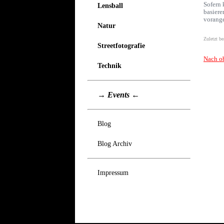
Sofern 
Lensball
basiere
vorang
Natur
Zuletzt b
Streetfotografie
Nach o
Technik
→ Events ←
Blog
Blog Archiv
Impressum