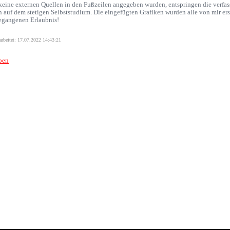
keine externen Quellen in den Fußzeilen angegeben wurden, entspringen die verfa
n auf dem stetigen Selbststudium. Die eingefügten Grafiken wurden alle von mir er
egangenen Erlaubnis!
earbeitet: 17.07.2022 14:43:21
ben